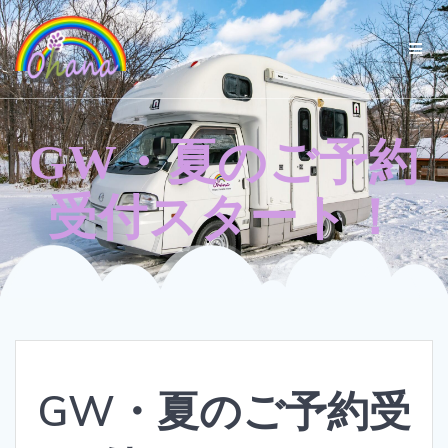
コ
ン
テ
ン
ツ
へ
ス
GW・夏のご予約
キ
ッ
プ
受付スタート！
GW・夏のご予約受