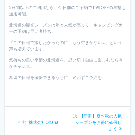
5日間以上のご利用なら、45日前のご予約で15%OFFの早割も
適用可能。
北海道の観光シーズンは年々人気が高まり、キャンピングカ
ーの予約は早い者勝ち。
「この日程で旅したかったのに、もう空きがない…」という
声も増えています。
気持ちの良い季節の北海道を、思い切り自由に楽しむなら今
がチャンス。
希望の日程を確保できるうちに、迷わずご予約を！
投
次
次:
【早割】夏〜秋の人気
稿
過
の
前:
株式会社Ohana
シーズンをお得に確保し
去
投
よう
の
稿: