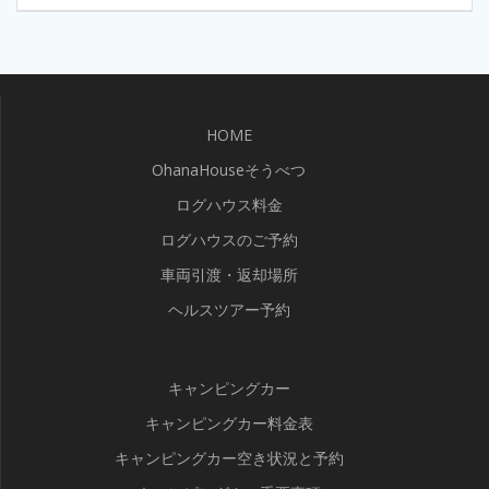
ナ
投
ビ
稿:
ゲ
ー
HOME
OhanaHouseそうべつ
シ
ログハウス料金
ョ
ログハウスのご予約
ン
車両引渡・返却場所
ヘルスツアー予約
キャンピングカー
キャンピングカー料金表
キャンピングカー空き状況と予約